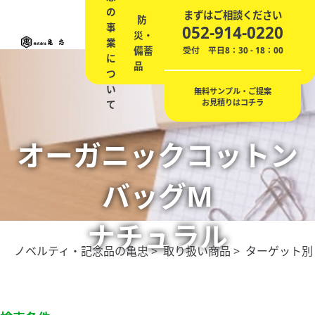
の
ノ
エ
まずはご相談ください
防
会
事
ベ
記
贈
ネ
052-914-0220
災・
社
業
ル
念
答
の
備蓄
概
受付 平日8：30 - 18：00
に
テ
品
品
ご
品
要
つ
ィ
提
い
案
無料サンプル・ご提案
お見積りはコチラ
て
オーガニックコットン
バッグM
ナチュラル
ノベルティ・記念品の亀忠
>
取り扱い商品
>
ターゲット別