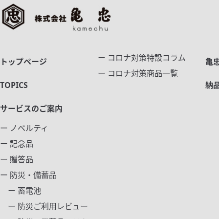
ー コロナ対策特設コラム
トップページ
亀
ー コロナ対策商品一覧
TOPICS
納
サービスのご案内
ー ノベルティ
ー 記念品
ー 贈答品
ー 防災・備蓄品
ー 蓄電池
ー 防災ご利用レビュー