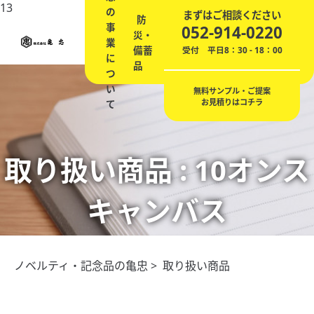
13
の
ノ
エ
まずはご相談ください
防
会
事
ベ
記
贈
ネ
052-914-0220
災・
社
業
ル
念
答
の
備蓄
概
受付 平日8：30 - 18：00
に
テ
品
品
ご
品
要
つ
ィ
提
い
案
無料サンプル・ご提案
お見積りはコチラ
て
取り扱い商品 :
10オンス
キャンバス
ノベルティ・記念品の亀忠
> 取り扱い商品