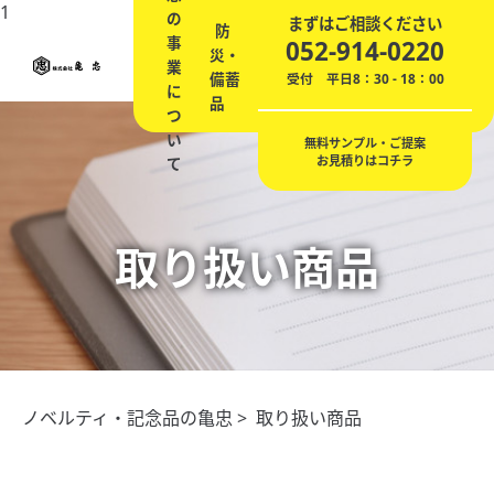
1
の
ノ
エ
まずはご相談ください
防
会
事
ベ
記
贈
ネ
052-914-0220
災・
社
業
ル
念
答
の
備蓄
概
受付 平日8：30 - 18：00
に
テ
品
品
ご
品
要
つ
ィ
提
い
案
無料サンプル・ご提案
お見積りはコチラ
て
取り扱い商品
ノベルティ・記念品の亀忠
> 取り扱い商品