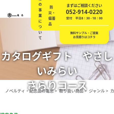
の
ノ
エ
まずはご相談ください
防
会
事
ベ
記
贈
ネ
052-914-0220
災・
社
業
ル
念
答
の
備蓄
概
受付 平日8：30 - 18：00
に
テ
品
品
ご
品
要
つ
ィ
提
い
案
無料サンプル・ご提案
お見積りはコチラ
て
カタログギフト やさし
いみらい
さらりコース
ノベルティ・記念品の亀忠
>
取り扱い商品
>
ジャンル
> 