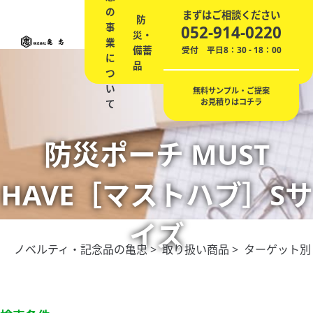
の
ノ
エ
まずはご相談ください
防
会
事
ベ
記
贈
ネ
052-914-0220
災・
社
業
ル
念
答
の
備蓄
概
受付 平日8：30 - 18：00
に
テ
品
品
ご
品
要
つ
ィ
提
い
案
無料サンプル・ご提案
お見積りはコチラ
て
防災ポーチ MUST
HAVE［マストハブ］Sサ
イズ
ノベルティ・記念品の亀忠
>
取り扱い商品
>
ターゲット別