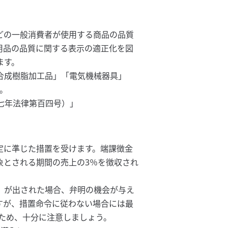
どの一般消費者が使用する商品の品質
用品の品質に関する表示の適正化を図
ます。
合成樹脂加工品」「電気機械器具」
。
七年法律第百四号）」
定に準じた措置を受けます。端課徴金
象とされる期間の売上の3％を徴収され
」が出された場合、弁明の機会が与え
すが、措置命令に従わない場合には最
るため、十分に注意しましょう。