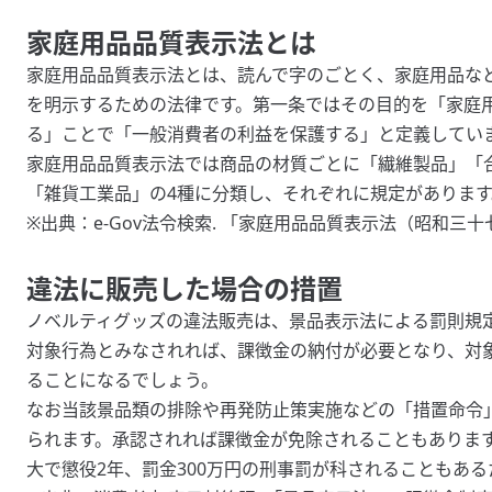
家庭用品品質表示法とは
家庭用品品質表示法とは、読んで字のごとく、家庭用品な
を明示するための法律です。第一条ではその目的を「家庭
る」ことで「一般消費者の利益を保護する」と定義してい
家庭用品品質表示法では商品の材質ごとに「繊維製品」「
「雑貨工業品」の4種に分類し、それぞれに規定があります
※出典：e-Gov法令検索.
「家庭用品品質表示法（昭和三十
違法に販売した場合の措置
ノベルティグッズの違法販売は、景品表示法による罰則規
対象行為とみなされれば、課徴金の納付が必要となり、対
ることになるでしょう。
なお当該景品類の排除や再発防止策実施などの「措置命令
られます。承認されれば課徴金が免除されることもありま
大で懲役2年、罰金300万円の刑事罰が科されることもあ