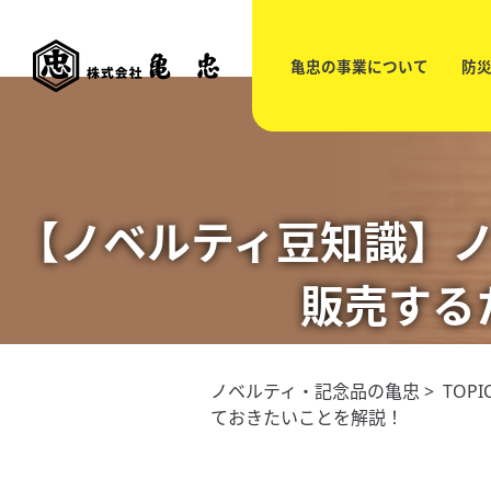
亀忠の事業について
防
【ノベルティ豆知識】
販売する
ノベルティ・記念品の亀忠
>
TOPI
ておきたいことを解説！