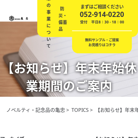
の
ノ
エ
まずはご相談ください
防
会
事
ベ
記
贈
ネ
052-914-0220
災・
社
業
ル
念
答
の
備蓄
概
受付 平日8：30 - 18：00
に
テ
品
品
ご
品
要
つ
ィ
提
い
案
無料サンプル・ご提案
お見積りはコチラ
て
【お知らせ】年末年始休
業期間のご案内
ノベルティ・記念品の亀忠
>
TOPICS
> 【お知らせ】年末